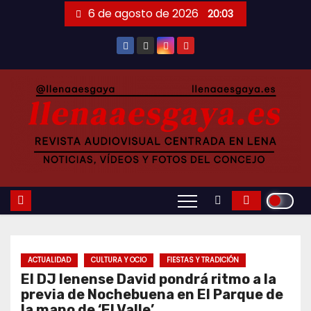
Saltar
6 de agosto de 2026
20:03
al
contenido
ACTUALIDAD
CULTURA Y OCIO
FIESTAS Y TRADICIÓN
El DJ lenense David pondrá ritmo a la
previa de Nochebuena en El Parque de
la mano de ‘El Valle’