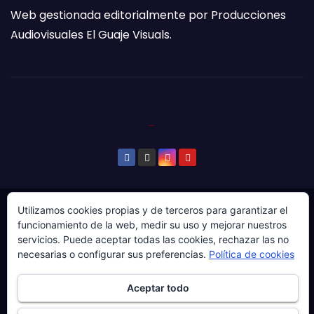
Web gestionada editorialmente por Producciones
Audiovisuales El Guaje Visuals.
Utilizamos cookies propias y de terceros para garantizar el
© Copyright 2024. Todos los derechos reservados.
funcionamiento de la web, medir su uso y mejorar nuestros
Web gestionada por Producciones Audiovisuales El
servicios. Puede aceptar todas las cookies, rechazar las no
Guaje Visuals.
necesarias o configurar sus preferencias.
Política de cookies
Sobre ‘Ḷḷena a esgaya’
Publicidad
Contacto
Aceptar todo
Política de privacidad
Política de cookies