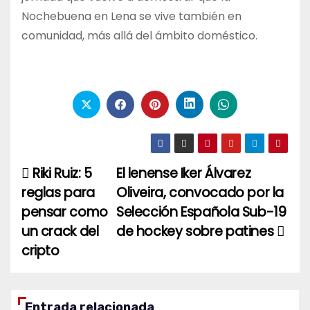
Nochebuena en Lena se vive también en
comunidad, más allá del ámbito doméstico.
Riki Ruiz: 5
El lenense Iker Álvarez
Navegación
reglas para
Oliveira, convocado por la
de
pensar como
Selección Española Sub-19
entradas
un crack del
de hockey sobre patines
cripto
Entrada relacionada