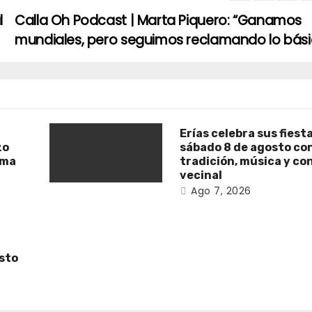
l
Calla Oh Podcast | Marta Piquero: “Ganamos
mundiales, pero seguimos reclamando lo bás
Erías celebra sus fiest
zo
sábado 8 de agosto co
ama
tradición, música y co
vecinal
Ago 7, 2026
osto