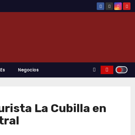
.es
Negocios
urista La Cubilla en
tral