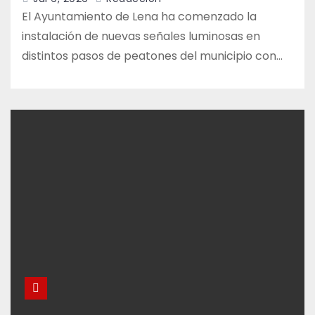
El Ayuntamiento de Lena ha comenzado la
instalación de nuevas señales luminosas en
distintos pasos de peatones del municipio con…