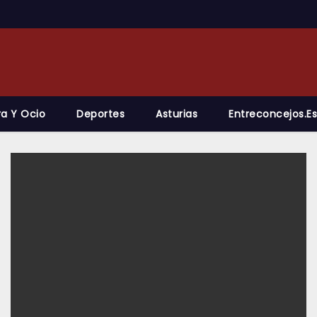
ra Y Ocio
Deportes
Asturias
Entreconcejos.es