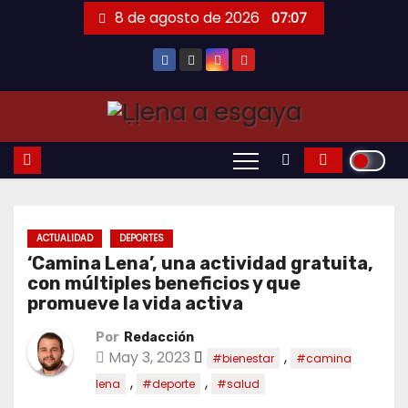
Saltar
8 de agosto de 2026
07:07
al
contenido
ACTUALIDAD
DEPORTES
‘Camina Lena’, una actividad gratuita,
con múltiples beneficios y que
promueve la vida activa
Por
Redacción
May 3, 2023
,
#bienestar
#camina
,
,
lena
#deporte
#salud