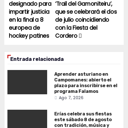
de
designado para
‘Trail del Gamoniteiru’,
entradas
impartir justicia
que se celebrará el dos
en la final a 8
de julio coincidiendo
europea de
con la Fiesta del
hockey patines
Cordero
Entrada relacionada
Aprender asturiano en
Campomanes: abierto el
plazo para inscribirse en el
programa Falamos
Ago 7, 2026
Erías celebra sus fiestas
este sábado 8 de agosto
con tradición, música y